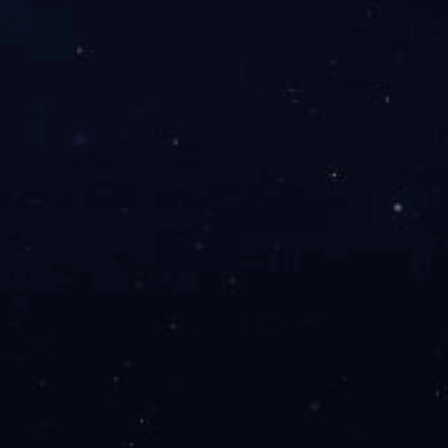
无精症
保健常识
静脉曲张
男性营养
不射精
心理保健
性不育
生理保健
少精症
生理保健
咨询
齐齐哈尔附大官方微信
扫描关注官方微信
健康医生在您口袋
更有优惠即时享