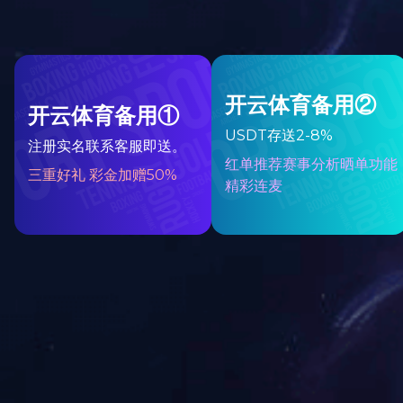
齐齐哈尔市乐动体育·（中国）体育官方网站做包皮手术
1、传统的包皮环切术是很简单的一种方法，不用包皮环
缘就可以了。
2、包皮吻合器包皮环切术是很常见的一种，手术的时候
传统方法中的缝线，手术后2-3个星期左右钛钉就可以自己
3、商环包皮环切术，这个手术使用商环的内外环卡住包
术好处明显，受到一众男性的追捧。
齐齐哈尔包茎问题不手术可以解决吗?