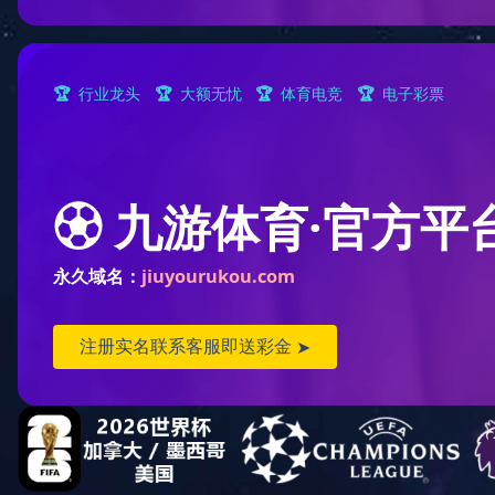
文章来源：
齐齐哈尔附大男科乐动体育·
去挂号
网上挂号无需排队
Tag:$tag
割包皮的事情对于男性来说真的太重要了，生活中很多男
对待手术这件事情非常的排斥，主要就是担心手术后会对自己