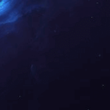
疾病索引/
Disease index
•
齐齐哈尔正规男科乐动体育·（中
国）体育官方网站咨询？齐齐哈尔
•
齐齐哈尔哪家乐动体育·（中国）
附大男科乐动体育·（中国）体育
体育官方网站做小孩包皮手术好？
•
齐齐哈尔哪个男科乐动体育·（中
官方网站
齐齐哈尔附大男科乐动体育·（中
国）体育官方网站看病好？齐齐哈
•
齐齐哈尔男科乐动体育·（中国）
国）体育官方网站
尔专业男科
体育官方网站排行哪家好?
•
齐齐哈尔男性性功能障碍的原因是
什么?_齐齐哈尔附大男科乐动体育
•
齐齐哈尔男科排名_齐齐哈尔治疗
·（中国）体育官方网站
阳痿去哪家乐动体育·（中国）体
•
齐齐哈尔附大男科乐动体育·（中
育官方网站？
国）体育官方网站看病费用是多
•
齐齐哈尔较好的男科乐动体育
少？
·（中国）体育官方网站是哪家-齐
•
齐齐哈尔治疗阳痿技术比较好的乐
齐哈尔男性乐动体育·（中国）体
动体育·（中国）体育官方网站？
•
治男科病齐齐哈尔哪里乐动体育
育官方网站
齐齐哈尔附大男科乐动体育·（中
·（中国）体育官方网站好呢?