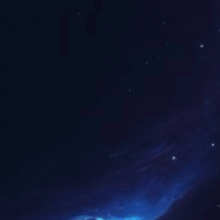
可以不做手术的情况：对于儿童生理性包茎的症状，可以
茎患者，如果可以通过手法复位的方式使包皮上翻并复位，
手术治疗。但患者要注意经常用手动方式暴露龟头，清洗内
需要做手术的情况：如果患者的包皮口纤维化，失去弹性，
能上翻显露龟头，包皮与龟头严重粘连，手法分离包皮不能
割包皮这件事情一定要认真对待，不要认为是小手术随
看病需求，找一家靠谱的就行，齐齐哈尔附大男科乐动体育·
浏览本篇文章的患者选择了
choose
58
%
在线咨询顾问