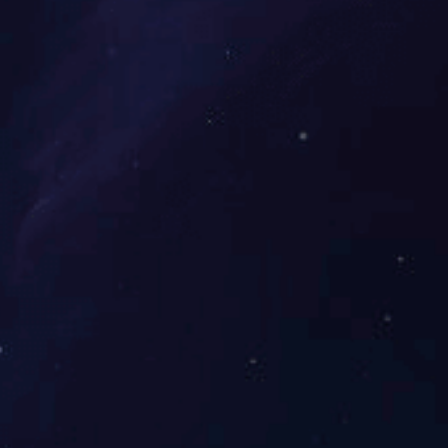
42
%
在线乐动体育·（中国）体育官
患者选择
40056
方网站
来院无需排队挂号，可直接就诊
体
乐动体育·（中国）体
来院路线
育官方网站新闻