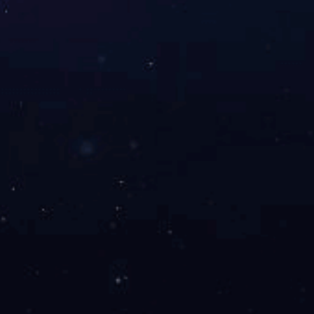
前列腺炎
睾丸炎
前列腺增生
龟头炎
前列腺疼痛
膀胱炎
前列腺疾病
生殖感染
男
前列腺囊肿
尿道炎
健康热线：13206733116
育·（中国）体育官方网站地址：黑龙江省齐齐哈尔市建华区建设大街
132号3层【
查看路线
】
黑公网安备23020002230244
黑ICP备2025046413号
息仅供参考，不能作为诊疗及医疗依据 ，请到院就医遵照医生诊断。
仅供参考，不能作为诊疗及医疗依据 ，请到院就医遵照医生诊断。
(注：本站部份资料和图片来自网络，如有侵权请联系删除！)