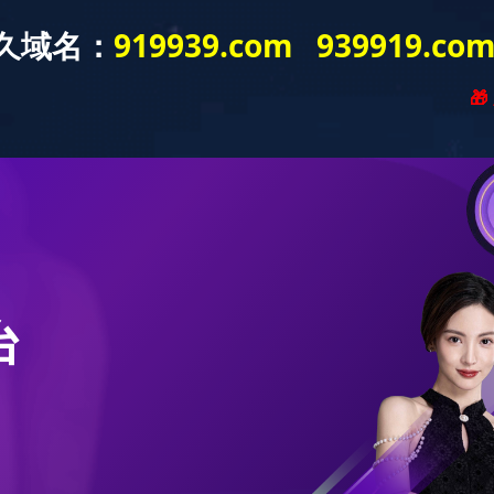
早射调理 |
肾虚怎么补 |
割包皮多少钱 |
尿频尿急 |
龟头不能上翻
（中国）体育官方网站简介
医师团队
新闻
来院路线
热门搜索：
硬不起来怎么
·（中国）体育官方网站,包皮过长
性的影响!