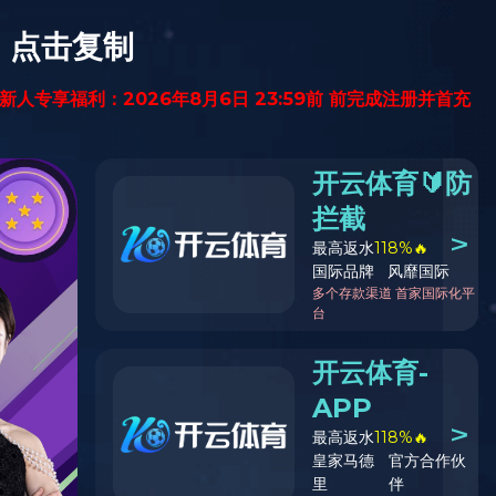
办
包皮过长自测
肾虚怎么补
尿频尿急尿不尽
相关搜索
1
齐齐哈尔做男科检查项目有哪些?多少